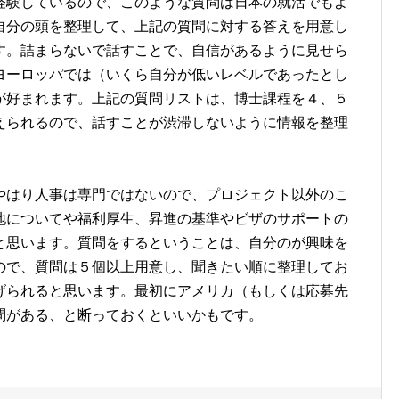
経験しているので、このような質問は日本の就活でもよ
自分の頭を整理して、上記の質問に対する答えを用意し
す。詰まらないで話すことで、自信があるように見せら
ヨーロッパでは（いくら自分が低いレベルであったとし
が好まれます。上記の質問リストは、博士課程を４、５
えられるので、話すことが渋滞しないように情報を整理
。
やはり人事は専門ではないので、プロジェクト以外のこ
地についてや福利厚生、昇進の基準やビザのサポートの
と思います。質問をするということは、自分のが興味を
ので、質問は５個以上用意し、聞きたい順に整理してお
げられると思います。最初にアメリカ（もしくは応募先
問がある、と断っておくといいかもです。