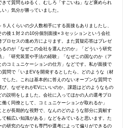
できて質問もゆるく、むしろ「すごいね」など褒められ
しい」気分が勝っていました。
～５人くらいの少人数相手にする面接もありましたし、
の後１対２の10分個別面接×３セッションという会社
考プロセスの進め方によります。また質疑応答はプレゼ
あるのが「なぜこの会社を選んだのか」「どういう研究
法」「研究装置や手法の経験」「なぜこの国なのか（ア
とのコミュニケーションの仕方」などです。私が面接で
の質問で「いまEVを開発するとしたら、どのような（材
」でした。これは基本的に答えのないオープンな質問で
選び、なぜそれがEVにいいのか、課題はどのようなもの
どの説明をしました。会社に入ってほかの人の選考プロ
に働く同僚として、コミュニケーションが取れるか」
ことが長期的な視野で、なんのどのような部分に貢献す
して幅広い知識がある」などをみていると思います。た
ーの研究のなかでも専門や選考によって偏りができるの