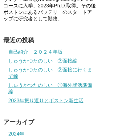
コースに入学、2023年Ph.D.取得。その後
ボストンにあるバッテリーのスタートア
ップに研究者として勤務。
最近の投稿
自己紹介 ２０２４年版
しゅうかつたのしい ③面接編
しゅうかつたのしい ②面接に行くま
で編
しゅうかつたのしい ①海外就活準備
編
2023年振り返りとボストン新生活
アーカイブ
2024年