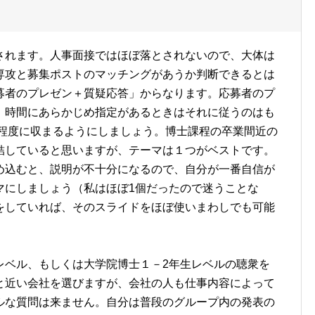
されます。人事面接ではほぼ落とされないので、大体は
専攻と募集ポストのマッチングがあうか判断できるとは
募者のプレゼン＋質疑応答」からなります。応募者のプ
。時間にあらかじめ指定があるときはそれに従うのはも
分程度に収まるようにしましょう。博士課程の卒業間近の
結していると思いますが、テーマは１つがベストです。
め込むと、説明が不十分になるので、自分が一番自信が
マにしましょう（私はほぼ1個だったので迷うことな
をしていれば、そのスライドをほぼ使いまわしでも可能
レベル、もしくは大学院博士１－2年生レベルの聴衆を
と近い会社を選びますが、会社の人も仕事内容によって
ルな質問は来ません。自分は普段のグループ内の発表の