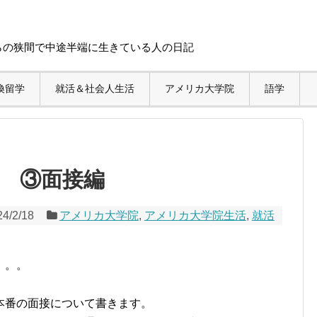
らの狭間で中途半端に生きている人の日記
換留学
就活＆社会人生活
アメリカ大学院
語学
 ③面接編
24/2/18
アメリカ大学院
,
アメリカ大学院生活
,
就活
。。。
本番の面接について書きます。