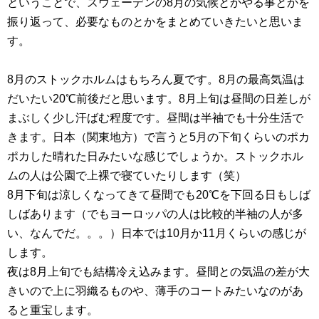
ということで、スウェーデンの8月の気候とかやる事とかを
振り返って、必要なものとかをまとめていきたいと思いま
す。
8月のストックホルムはもちろん夏です。8月の最高気温は
だいたい20℃前後だと思います。8月上旬は昼間の日差しが
まぶしく少し汗ばむ程度です。昼間は半袖でも十分生活で
きます。日本（関東地方）で言うと5月の下旬くらいのポカ
ポカした晴れた日みたいな感じでしょうか。ストックホル
ムの人は公園で上裸で寝ていたりします（笑）
8月下旬は涼しくなってきて昼間でも20℃を下回る日もしば
しばあります（でもヨーロッパの人は比較的半袖の人が多
い、なんでだ。。。）日本では10月か11月くらいの感じが
します。
夜は8月上旬でも結構冷え込みます。昼間との気温の差が大
きいので上に羽織るものや、薄手のコートみたいなのがあ
ると重宝します。