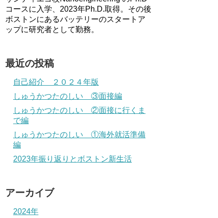
コースに入学、2023年Ph.D.取得。その後
ボストンにあるバッテリーのスタートア
ップに研究者として勤務。
最近の投稿
自己紹介 ２０２４年版
しゅうかつたのしい ③面接編
しゅうかつたのしい ②面接に行くま
で編
しゅうかつたのしい ①海外就活準備
編
2023年振り返りとボストン新生活
アーカイブ
2024年