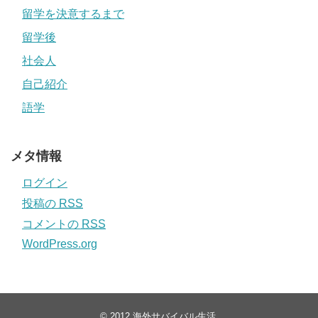
留学を決意するまで
留学後
社会人
自己紹介
語学
メタ情報
ログイン
投稿の
RSS
コメントの
RSS
WordPress.org
© 2012
海外サバイバル生活
.